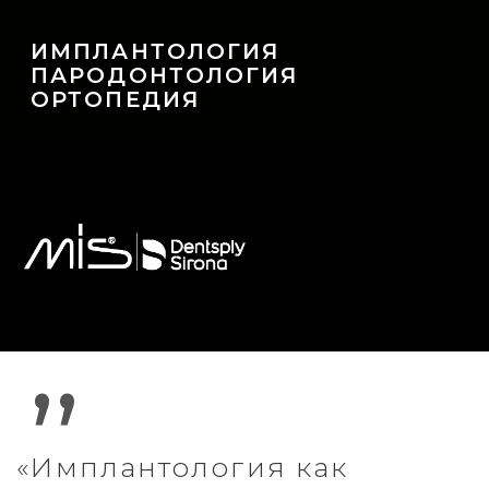
,,
«Имплантология как
искусство» - это
квинтэссенция передовых
идей, живого общения,
обмена опытом и
практических протоколов
для клиницистов. Лучшие
клинические решения
рождаются в диалоге
профессионалов. Для нас
очень важно, чтобы знания
были не только