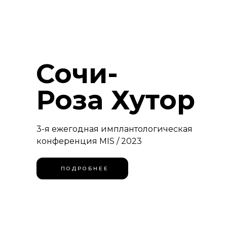
Сочи-
Роза Хутор
3-я ежегодная имплантологическая
конференция MIS / 2023
П О Д Р О Б Н Е Е