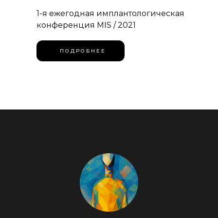
1-я ежегодная имплантологическая
конференция MIS / 2021
П О Д Р О Б Н Е Е